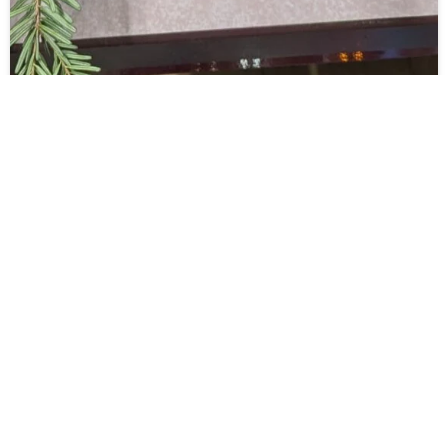
Jouw vaardigheden
De meest waardevolle eigenschappen voor vrijwilligers in deze rol
zijn geduld en het vermogen om met drukke kinderen om te gaan.
Je moet de kinderen kunnen motiveren en enthousiasmeren, en
tegelijkertijd de rust kunnen bewaren.